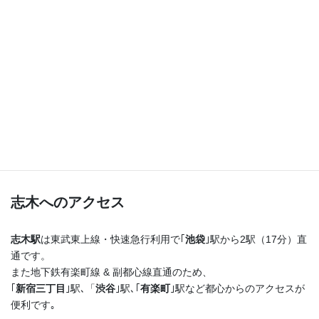
つまり！
志木駅を出たらまっすぐ進むだけ♪
横断歩道を渡ってすぐ右手の４階建てのビルの最上階
です！
志木へのアクセス
志木駅
は東武東上線・快速急行利用で｢
池袋
｣駅から2駅（17分）直
通です。
また地下鉄有楽町線 & 副都心線直通のため、
｢
新宿三丁目
｣駅､「
渋谷
｣駅､｢
有楽町
｣駅など都心からのアクセスが
便利です｡