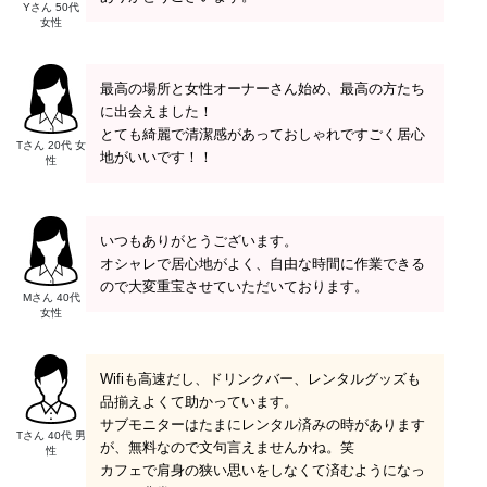
Yさん 50代
女性
最高の場所と女性オーナーさん始め、最高の方たち
に出会えました！
とても綺麗で清潔感があっておしゃれですごく居心
Tさん 20代 女
地がいいです！！
性
いつもありがとうございます。
オシャレで居心地がよく、自由な時間に作業できる
ので大変重宝させていただいております。
Mさん 40代
女性
Wifiも高速だし、ドリンクバー、レンタルグッズも
品揃えよくて助かっています。
サブモニターはたまにレンタル済みの時があります
Tさん 40代 男
が、無料なので文句言えませんかね。笑
性
カフェで肩身の狭い思いをしなくて済むようになっ