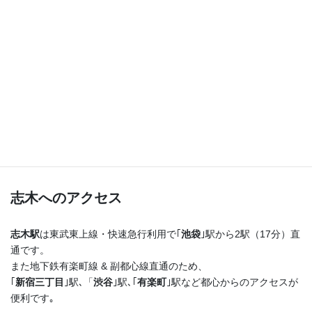
つまり！
志木駅を出たらまっすぐ進むだけ♪
横断歩道を渡ってすぐ右手の４階建てのビルの最上階
です！
志木へのアクセス
志木駅
は東武東上線・快速急行利用で｢
池袋
｣駅から2駅（17分）直
通です。
また地下鉄有楽町線 & 副都心線直通のため、
｢
新宿三丁目
｣駅､「
渋谷
｣駅､｢
有楽町
｣駅など都心からのアクセスが
便利です｡