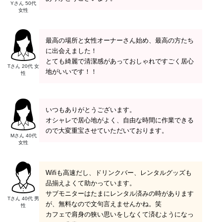
Yさん 50代
女性
最高の場所と女性オーナーさん始め、最高の方たち
に出会えました！
とても綺麗で清潔感があっておしゃれですごく居心
Tさん 20代 女
地がいいです！！
性
いつもありがとうございます。
オシャレで居心地がよく、自由な時間に作業できる
ので大変重宝させていただいております。
Mさん 40代
女性
Wifiも高速だし、ドリンクバー、レンタルグッズも
品揃えよくて助かっています。
サブモニターはたまにレンタル済みの時があります
Tさん 40代 男
が、無料なので文句言えませんかね。笑
性
カフェで肩身の狭い思いをしなくて済むようになっ