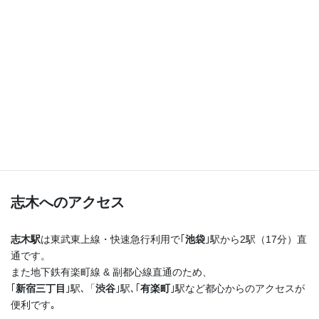
つまり！
志木駅を出たらまっすぐ進むだけ♪
横断歩道を渡ってすぐ右手の４階建てのビルの最上階
です！
志木へのアクセス
志木駅
は東武東上線・快速急行利用で｢
池袋
｣駅から2駅（17分）直
通です。
また地下鉄有楽町線 & 副都心線直通のため、
｢
新宿三丁目
｣駅､「
渋谷
｣駅､｢
有楽町
｣駅など都心からのアクセスが
便利です｡