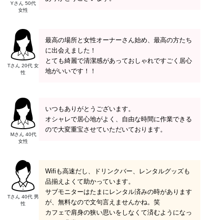
Yさん 50代
女性
最高の場所と女性オーナーさん始め、最高の方たち
に出会えました！
とても綺麗で清潔感があっておしゃれですごく居心
Tさん 20代 女
地がいいです！！
性
いつもありがとうございます。
オシャレで居心地がよく、自由な時間に作業できる
ので大変重宝させていただいております。
Mさん 40代
女性
Wifiも高速だし、ドリンクバー、レンタルグッズも
品揃えよくて助かっています。
サブモニターはたまにレンタル済みの時があります
Tさん 40代 男
が、無料なので文句言えませんかね。笑
性
カフェで肩身の狭い思いをしなくて済むようになっ