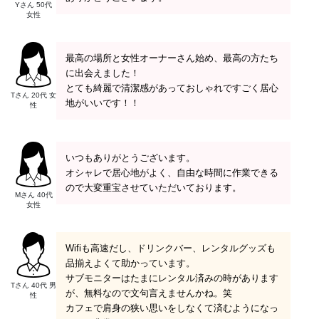
Yさん 50代
女性
最高の場所と女性オーナーさん始め、最高の方たち
に出会えました！
とても綺麗で清潔感があっておしゃれですごく居心
Tさん 20代 女
地がいいです！！
性
いつもありがとうございます。
オシャレで居心地がよく、自由な時間に作業できる
ので大変重宝させていただいております。
Mさん 40代
女性
Wifiも高速だし、ドリンクバー、レンタルグッズも
品揃えよくて助かっています。
サブモニターはたまにレンタル済みの時があります
Tさん 40代 男
が、無料なので文句言えませんかね。笑
性
カフェで肩身の狭い思いをしなくて済むようになっ