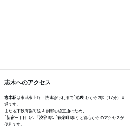
つまり！
志木駅を出たらまっすぐ進むだけ♪
横断歩道を渡ってすぐ右手の４階建てのビルの最上階
です！
志木へのアクセス
志木駅
は東武東上線・快速急行利用で｢
池袋
｣駅から2駅（17分）直
通です。
また地下鉄有楽町線 & 副都心線直通のため、
｢
新宿三丁目
｣駅､「
渋谷
｣駅､｢
有楽町
｣駅など都心からのアクセスが
便利です｡