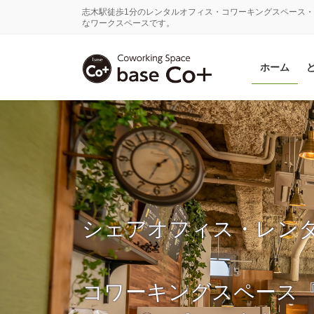
コ
ナ
志木駅徒歩1分のレンタルオフィス・コワーキングスペース・
ン
ビ
なワークスペースです。
テ
ゲ
ン
ー
ホーム
ツ
シ
に
ョ
移
ン
動
に
移
動
シェアオフィス・レン
コワーキングスペース『ba