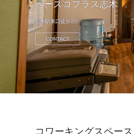
ベースコプラス志木
Previous
志木駅東口徒歩1分
CONTACT
コワーキングスペース