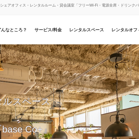
シェアオフィス・レンタルルーム・貸会議室「フリーWi-Fi・電源全席・ドリンク
どんなところ？
サービス/料金
レンタルスペース
レンタルオフ
タルスペース
se Co+』