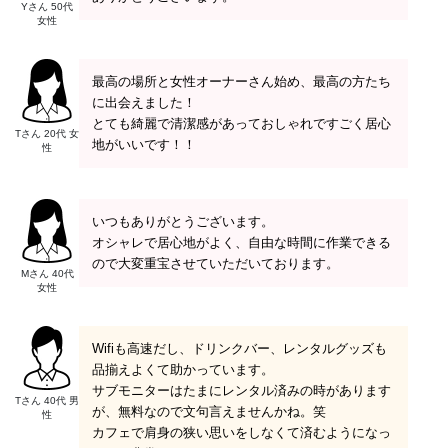
Yさん 50代
女性
最高の場所と女性オーナーさん始め、最高の方たち
に出会えました！
とても綺麗で清潔感があっておしゃれですごく居心
Tさん 20代 女
地がいいです！！
性
いつもありがとうございます。
オシャレで居心地がよく、自由な時間に作業できる
ので大変重宝させていただいております。
Mさん 40代
女性
Wifiも高速だし、ドリンクバー、レンタルグッズも
品揃えよくて助かっています。
サブモニターはたまにレンタル済みの時があります
Tさん 40代 男
が、無料なので文句言えませんかね。笑
性
カフェで肩身の狭い思いをしなくて済むようになっ