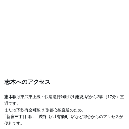
つまり！
志木駅を出たらまっすぐ進むだけ♪
横断歩道を渡ってすぐ右手の４階建てのビルの最上階
です！
志木へのアクセス
志木駅
は東武東上線・快速急行利用で｢
池袋
｣駅から2駅（17分）直
通です。
また地下鉄有楽町線 & 副都心線直通のため、
｢
新宿三丁目
｣駅､「
渋谷
｣駅､｢
有楽町
｣駅など都心からのアクセスが
便利です｡