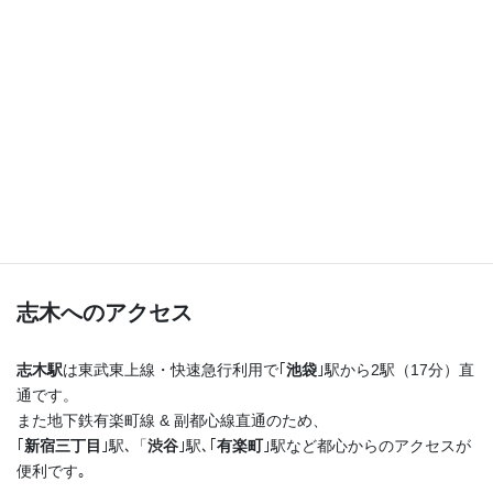
つまり！
志木駅を出たらまっすぐ進むだけ♪
横断歩道を渡ってすぐ右手の４階建てのビルの最上階
です！
志木へのアクセス
志木駅
は東武東上線・快速急行利用で｢
池袋
｣駅から2駅（17分）直
通です。
また地下鉄有楽町線 & 副都心線直通のため、
｢
新宿三丁目
｣駅､「
渋谷
｣駅､｢
有楽町
｣駅など都心からのアクセスが
便利です｡