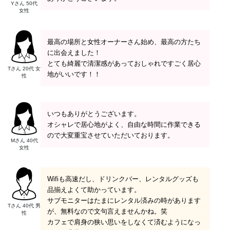
Yさん 50代
女性
最高の場所と女性オーナーさん始め、最高の方たち
に出会えました！
とても綺麗で清潔感があっておしゃれですごく居心
Tさん 20代 女
地がいいです！！
性
いつもありがとうございます。
オシャレで居心地がよく、自由な時間に作業できる
ので大変重宝させていただいております。
Mさん 40代
女性
Wifiも高速だし、ドリンクバー、レンタルグッズも
品揃えよくて助かっています。
サブモニターはたまにレンタル済みの時があります
Tさん 40代 男
が、無料なので文句言えませんかね。笑
性
カフェで肩身の狭い思いをしなくて済むようになっ