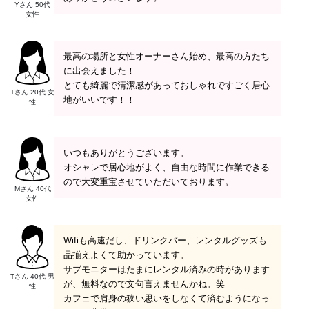
Yさん 50代
女性
最高の場所と女性オーナーさん始め、最高の方たち
に出会えました！
とても綺麗で清潔感があっておしゃれですごく居心
Tさん 20代 女
地がいいです！！
性
いつもありがとうございます。
オシャレで居心地がよく、自由な時間に作業できる
ので大変重宝させていただいております。
Mさん 40代
女性
Wifiも高速だし、ドリンクバー、レンタルグッズも
品揃えよくて助かっています。
サブモニターはたまにレンタル済みの時があります
Tさん 40代 男
が、無料なので文句言えませんかね。笑
性
カフェで肩身の狭い思いをしなくて済むようになっ