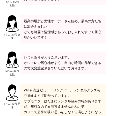
Yさん 50代
女性
最高の場所と女性オーナーさん始め、最高の方たち
に出会えました！
とても綺麗で清潔感があっておしゃれですごく居心
Tさん 20代 女
地がいいです！！
性
いつもありがとうございます。
オシャレで居心地がよく、自由な時間に作業できる
ので大変重宝させていただいております。
Mさん 40代
女性
Wifiも高速だし、ドリンクバー、レンタルグッズも
品揃えよくて助かっています。
サブモニターはたまにレンタル済みの時があります
Tさん 40代 男
が、無料なので文句言えませんかね。笑
性
カフェで肩身の狭い思いをしなくて済むようになっ