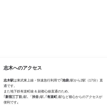
つまり！
志木駅を出たらまっすぐ進むだけ♪
横断歩道を渡ってすぐ右手の４階建てのビルの最上階
です！
志木へのアクセス
志木駅
は東武東上線・快速急行利用で｢
池袋
｣駅から2駅（17分）直
通です。
また地下鉄有楽町線 & 副都心線直通のため、
｢
新宿三丁目
｣駅､「
渋谷
｣駅､｢
有楽町
｣駅など都心からのアクセスが
便利です｡