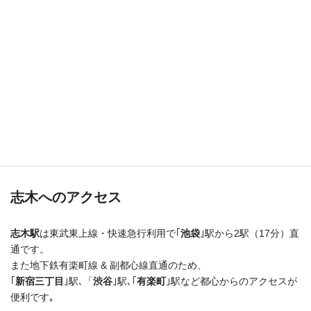
つまり！
志木駅を出たらまっすぐ進むだけ♪
横断歩道を渡ってすぐ右手の４階建てのビルの最上階
です！
志木へのアクセス
志木駅
は東武東上線・快速急行利用で｢
池袋
｣駅から2駅（17分）直
通です。
また地下鉄有楽町線 & 副都心線直通のため、
｢
新宿三丁目
｣駅､「
渋谷
｣駅､｢
有楽町
｣駅など都心からのアクセスが
便利です｡