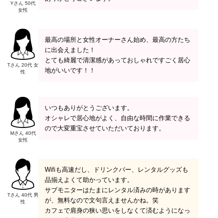
Yさん 50代
女性
最高の場所と女性オーナーさん始め、最高の方たち
に出会えました！
とても綺麗で清潔感があっておしゃれですごく居心
Tさん 20代 女
地がいいです！！
性
いつもありがとうございます。
オシャレで居心地がよく、自由な時間に作業できる
ので大変重宝させていただいております。
Mさん 40代
女性
Wifiも高速だし、ドリンクバー、レンタルグッズも
品揃えよくて助かっています。
サブモニターはたまにレンタル済みの時があります
Tさん 40代 男
が、無料なので文句言えませんかね。笑
性
カフェで肩身の狭い思いをしなくて済むようになっ