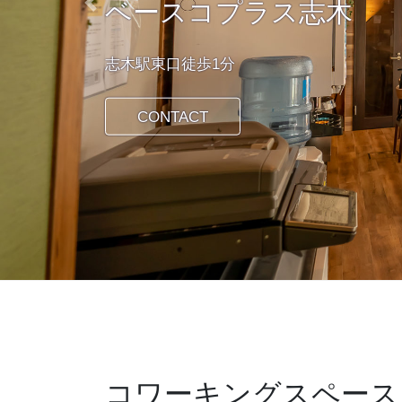
ベースコプラス志木
Previous
志木駅東口徒歩1分
CONTACT
コワーキングスペース