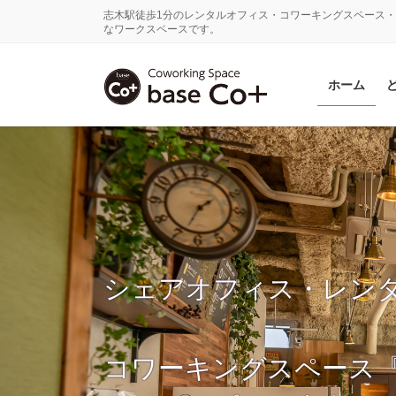
コ
ナ
志木駅徒歩1分のレンタルオフィス・コワーキングスペース・
ン
ビ
なワークスペースです。
テ
ゲ
ン
ー
ホーム
ツ
シ
に
ョ
移
ン
動
に
移
動
シェアオフィス・レン
コワーキングスペース『ba