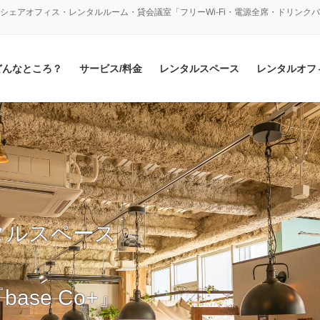
シェアオフィス・レンタルルーム・貸会議室「フリーWi-Fi・電源全席・ドリンク
どんなところ？
サービス/料金
レンタルスペース
レンタルオフ
タルスペース
se Co+』