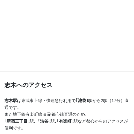
つまり！
志木駅を出たらまっすぐ進むだけ♪
横断歩道を渡ってすぐ右手の４階建てのビルの最上階
です！
志木へのアクセス
志木駅
は東武東上線・快速急行利用で｢
池袋
｣駅から2駅（17分）直
通です。
また地下鉄有楽町線 & 副都心線直通のため、
｢
新宿三丁目
｣駅､「
渋谷
｣駅､｢
有楽町
｣駅など都心からのアクセスが
便利です｡