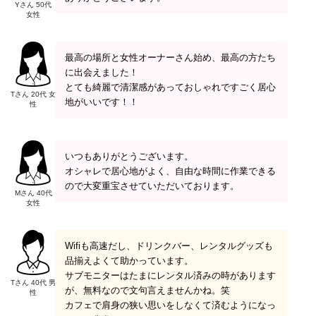
Yさん 50代
女性
最高の場所と女性オーナーさん始め、最高の方たち
に出会えました！
とても綺麗で清潔感があっておしゃれですごく居心
Tさん 20代 女
地がいいです！！
性
いつもありがとうございます。
オシャレで居心地がよく、自由な時間に作業できる
ので大変重宝させていただいております。
Mさん 40代
女性
Wifiも高速だし、ドリンクバー、レンタルグッズも
品揃えよくて助かっています。
サブモニターはたまにレンタル済みの時があります
Tさん 40代 男
が、無料なので文句言えませんかね。笑
性
カフェで肩身の狭い思いをしなくて済むようになっ