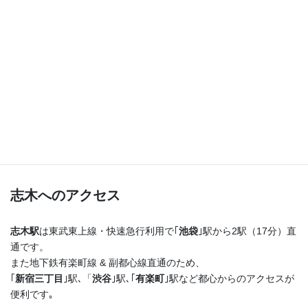
つまり！
志木駅を出たらまっすぐ進むだけ♪
横断歩道を渡ってすぐ右手の４階建てのビルの最上階
です！
志木へのアクセス
志木駅
は東武東上線・快速急行利用で｢
池袋
｣駅から2駅（17分）直
通です。
また地下鉄有楽町線 & 副都心線直通のため、
｢
新宿三丁目
｣駅､「
渋谷
｣駅､｢
有楽町
｣駅など都心からのアクセスが
便利です｡