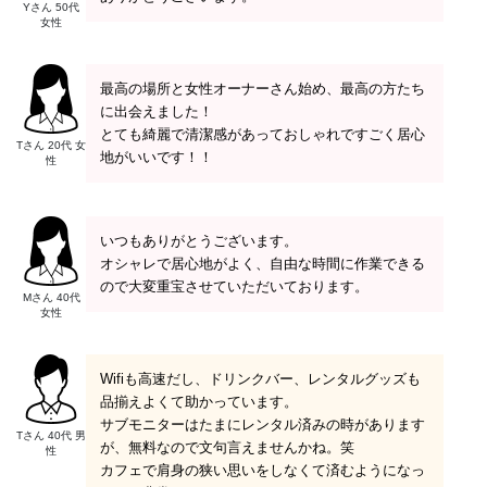
Yさん 50代
女性
最高の場所と女性オーナーさん始め、最高の方たち
に出会えました！
とても綺麗で清潔感があっておしゃれですごく居心
Tさん 20代 女
地がいいです！！
性
いつもありがとうございます。
オシャレで居心地がよく、自由な時間に作業できる
ので大変重宝させていただいております。
Mさん 40代
女性
Wifiも高速だし、ドリンクバー、レンタルグッズも
品揃えよくて助かっています。
サブモニターはたまにレンタル済みの時があります
Tさん 40代 男
が、無料なので文句言えませんかね。笑
性
カフェで肩身の狭い思いをしなくて済むようになっ