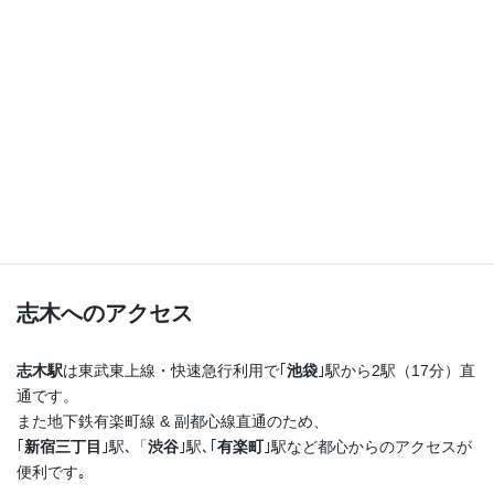
つまり！
志木駅を出たらまっすぐ進むだけ♪
横断歩道を渡ってすぐ右手の４階建てのビルの最上階
です！
志木へのアクセス
志木駅
は東武東上線・快速急行利用で｢
池袋
｣駅から2駅（17分）直
通です。
また地下鉄有楽町線 & 副都心線直通のため、
｢
新宿三丁目
｣駅､「
渋谷
｣駅､｢
有楽町
｣駅など都心からのアクセスが
便利です｡