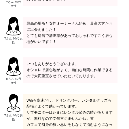
Yさん 50代
女性
最高の場所と女性オーナーさん始め、最高の方たち
に出会えました！
とても綺麗で清潔感があっておしゃれですごく居心
Tさん 20代 女
地がいいです！！
性
いつもありがとうございます。
オシャレで居心地がよく、自由な時間に作業できる
ので大変重宝させていただいております。
Mさん 40代
女性
Wifiも高速だし、ドリンクバー、レンタルグッズも
品揃えよくて助かっています。
サブモニターはたまにレンタル済みの時があります
Tさん 40代 男
が、無料なので文句言えませんかね。笑
性
カフェで肩身の狭い思いをしなくて済むようになっ