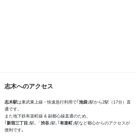
つまり！
志木駅を出たらまっすぐ進むだけ♪
横断歩道を渡ってすぐ右手の４階建てのビルの最上階
です！
志木へのアクセス
志木駅
は東武東上線・快速急行利用で｢
池袋
｣駅から2駅（17分）直
通です。
また地下鉄有楽町線 & 副都心線直通のため、
｢
新宿三丁目
｣駅､「
渋谷
｣駅､｢
有楽町
｣駅など都心からのアクセスが
便利です｡