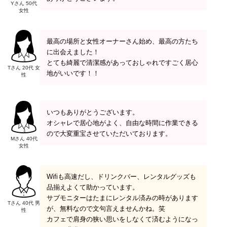
Yさん 50代
女性
最高の場所と女性オーナーさん始め、最高の方たち
に出会えました！
とても綺麗で清潔感があっておしゃれですごく居心
Tさん 20代 女
地がいいです！！
性
いつもありがとうございます。
オシャレで居心地がよく、自由な時間に作業できる
ので大変重宝させていただいております。
Mさん 40代
女性
Wifiも高速だし、ドリンクバー、レンタルグッズも
品揃えよくて助かっています。
サブモニターはたまにレンタル済みの時があります
Tさん 40代 男
が、無料なので文句言えませんかね。笑
性
カフェで肩身の狭い思いをしなくて済むようになっ