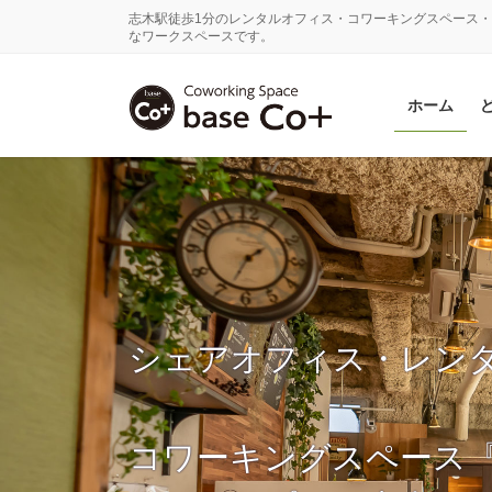
コ
ナ
志木駅徒歩1分のレンタルオフィス・コワーキングスペース・
ン
ビ
なワークスペースです。
テ
ゲ
ン
ー
ホーム
ツ
シ
に
ョ
移
ン
動
に
移
動
シェアオフィス・レン
コワーキングスペース『ba