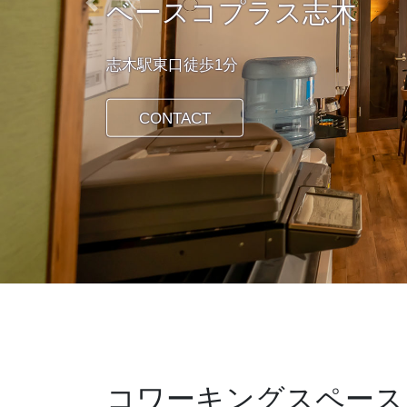
ベースコプラス志木
Previous
志木駅東口徒歩1分
CONTACT
コワーキングスペース