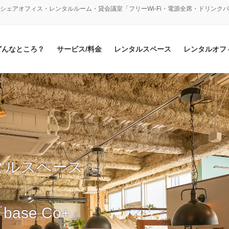
シェアオフィス・レンタルルーム・貸会議室「フリーWi-Fi・電源全席・ドリンク
どんなところ？
サービス/料金
レンタルスペース
レンタルオフ
タルスペース
se Co+』