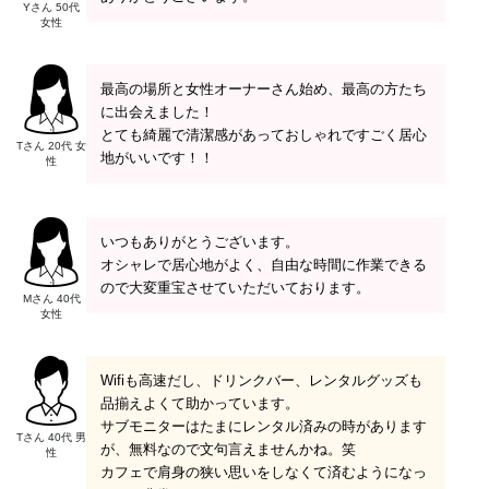
Yさん 50代
女性
最高の場所と女性オーナーさん始め、最高の方たち
に出会えました！
とても綺麗で清潔感があっておしゃれですごく居心
Tさん 20代 女
地がいいです！！
性
いつもありがとうございます。
オシャレで居心地がよく、自由な時間に作業できる
ので大変重宝させていただいております。
Mさん 40代
女性
Wifiも高速だし、ドリンクバー、レンタルグッズも
品揃えよくて助かっています。
サブモニターはたまにレンタル済みの時があります
Tさん 40代 男
が、無料なので文句言えませんかね。笑
性
カフェで肩身の狭い思いをしなくて済むようになっ