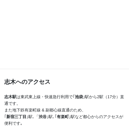
つまり！
志木駅を出たらまっすぐ進むだけ♪
横断歩道を渡ってすぐ右手の４階建てのビルの最上階
です！
志木へのアクセス
志木駅
は東武東上線・快速急行利用で｢
池袋
｣駅から2駅（17分）直
通です。
また地下鉄有楽町線 & 副都心線直通のため、
｢
新宿三丁目
｣駅､「
渋谷
｣駅､｢
有楽町
｣駅など都心からのアクセスが
便利です｡