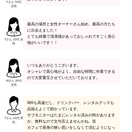
Yさん 50代
女性
最高の場所と女性オーナーさん始め、最高の方たち
に出会えました！
とても綺麗で清潔感があっておしゃれですごく居心
Tさん 20代 女
地がいいです！！
性
いつもありがとうございます。
オシャレで居心地がよく、自由な時間に作業できる
ので大変重宝させていただいております。
Mさん 40代
女性
Wifiも高速だし、ドリンクバー、レンタルグッズも
品揃えよくて助かっています。
サブモニターはたまにレンタル済みの時があります
Tさん 40代 男
が、無料なので文句言えませんかね。笑
性
カフェで肩身の狭い思いをしなくて済むようになっ