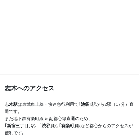
つまり！
志木駅を出たらまっすぐ進むだけ♪
横断歩道を渡ってすぐ右手の４階建てのビルの最上階
です！
志木へのアクセス
志木駅
は東武東上線・快速急行利用で｢
池袋
｣駅から2駅（17分）直
通です。
また地下鉄有楽町線 & 副都心線直通のため、
｢
新宿三丁目
｣駅､「
渋谷
｣駅､｢
有楽町
｣駅など都心からのアクセスが
便利です｡