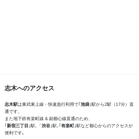
つまり！
志木駅を出たらまっすぐ進むだけ♪
横断歩道を渡ってすぐ右手の４階建てのビルの最上階
です！
志木へのアクセス
志木駅
は東武東上線・快速急行利用で｢
池袋
｣駅から2駅（17分）直
通です。
また地下鉄有楽町線 & 副都心線直通のため、
｢
新宿三丁目
｣駅､「
渋谷
｣駅､｢
有楽町
｣駅など都心からのアクセスが
便利です｡