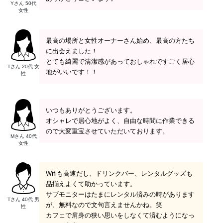
Yさん 50代
女性
最高の場所と女性オーナーさん始め、最高の方たち
に出会えました！
とても綺麗で清潔感があっておしゃれですごく居心
Tさん 20代 女
地がいいです！！
性
いつもありがとうございます。
オシャレで居心地がよく、自由な時間に作業できる
ので大変重宝させていただいております。
Mさん 40代
女性
Wifiも高速だし、ドリンクバー、レンタルグッズも
品揃えよくて助かっています。
サブモニターはたまにレンタル済みの時があります
Tさん 40代 男
が、無料なので文句言えませんかね。笑
性
カフェで肩身の狭い思いをしなくて済むようになっ