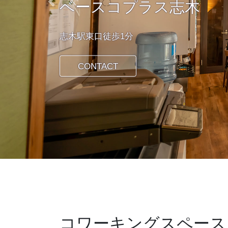
ベースコプラス志木
Previous
志木駅東口徒歩1分
CONTACT
コワーキングスペース