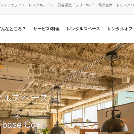
シェアオフィス・レンタルルーム・貸会議室「フリーWi-Fi・電源全席・ドリンク
どんなところ？
サービス/料金
レンタルスペース
レンタルオフ
タルスペース
se Co+』