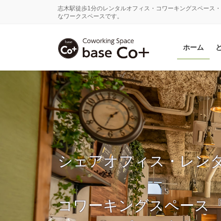
コ
ナ
志木駅徒歩1分のレンタルオフィス・コワーキングスペース・
ン
ビ
なワークスペースです。
テ
ゲ
ン
ー
ホーム
ツ
シ
に
ョ
移
ン
動
に
移
動
シェアオフィス・レン
コワーキングスペース『ba