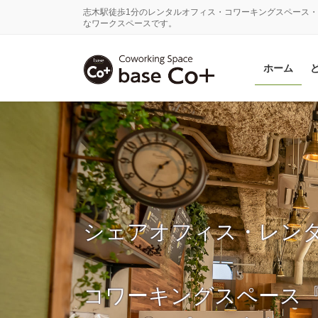
コ
ナ
志木駅徒歩1分のレンタルオフィス・コワーキングスペース・
ン
ビ
なワークスペースです。
テ
ゲ
ン
ー
ホーム
ツ
シ
に
ョ
移
ン
動
に
移
動
シェアオフィス・レン
コワーキングスペース『ba