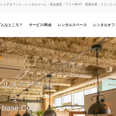
シェアオフィス・レンタルルーム・貸会議室「フリーWi-Fi・電源全席・ドリンク
どんなところ？
サービス/料金
レンタルスペース
レンタルオフ
タルスペース
se Co+』