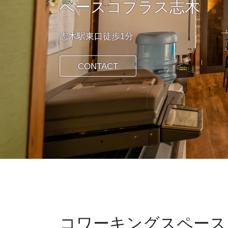
ベースコプラス志木
Previous
志木駅東口徒歩1分
CONTACT
コワーキングスペース