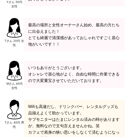
Yさん 50代
女性
最高の場所と女性オーナーさん始め、最高の方たち
に出会えました！
とても綺麗で清潔感があっておしゃれですごく居心
Tさん 20代 女
地がいいです！！
性
いつもありがとうございます。
オシャレで居心地がよく、自由な時間に作業できる
ので大変重宝させていただいております。
Mさん 40代
女性
Wifiも高速だし、ドリンクバー、レンタルグッズも
品揃えよくて助かっています。
サブモニターはたまにレンタル済みの時があります
Tさん 40代 男
が、無料なので文句言えませんかね。笑
性
カフェで肩身の狭い思いをしなくて済むようになっ