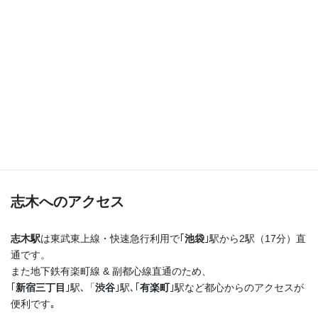
つまり！
志木駅を出たらまっすぐ進むだけ♪
横断歩道を渡ってすぐ右手の４階建てのビルの最上階
です！
志木へのアクセス
志木駅
は東武東上線・快速急行利用で｢
池袋
｣駅から2駅（17分）直
通です。
また地下鉄有楽町線 & 副都心線直通のため、
｢
新宿三丁目
｣駅､「
渋谷
｣駅､｢
有楽町
｣駅など都心からのアクセスが
便利です｡