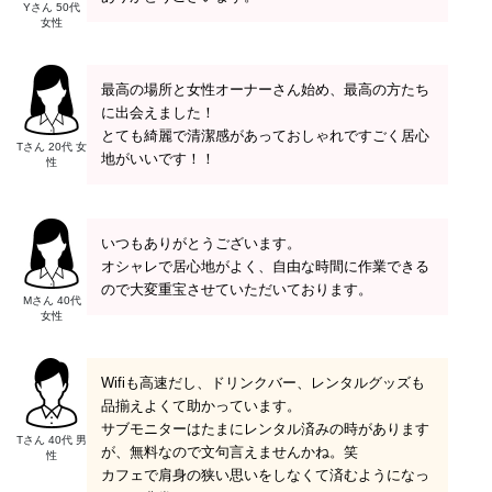
Yさん 50代
女性
最高の場所と女性オーナーさん始め、最高の方たち
に出会えました！
とても綺麗で清潔感があっておしゃれですごく居心
Tさん 20代 女
地がいいです！！
性
いつもありがとうございます。
オシャレで居心地がよく、自由な時間に作業できる
ので大変重宝させていただいております。
Mさん 40代
女性
Wifiも高速だし、ドリンクバー、レンタルグッズも
品揃えよくて助かっています。
サブモニターはたまにレンタル済みの時があります
Tさん 40代 男
が、無料なので文句言えませんかね。笑
性
カフェで肩身の狭い思いをしなくて済むようになっ