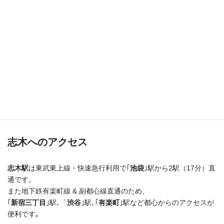
つまり！
志木駅を出たらまっすぐ進むだけ♪
横断歩道を渡ってすぐ右手の４階建てのビルの最上階
です！
志木へのアクセス
志木駅
は東武東上線・快速急行利用で｢
池袋
｣駅から2駅（17分）直
通です。
また地下鉄有楽町線 & 副都心線直通のため、
｢
新宿三丁目
｣駅､「
渋谷
｣駅､｢
有楽町
｣駅など都心からのアクセスが
便利です｡