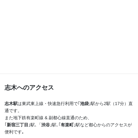
つまり！
志木駅を出たらまっすぐ進むだけ♪
横断歩道を渡ってすぐ右手の４階建てのビルの最上階
です！
志木へのアクセス
志木駅
は東武東上線・快速急行利用で｢
池袋
｣駅から2駅（17分）直
通です。
また地下鉄有楽町線 & 副都心線直通のため、
｢
新宿三丁目
｣駅､「
渋谷
｣駅､｢
有楽町
｣駅など都心からのアクセスが
便利です｡