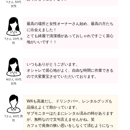
Yさん 50代
女性
最高の場所と女性オーナーさん始め、最高の方たち
に出会えました！
とても綺麗で清潔感があっておしゃれですごく居心
Tさん 20代 女
地がいいです！！
性
いつもありがとうございます。
オシャレで居心地がよく、自由な時間に作業できる
ので大変重宝させていただいております。
Mさん 40代
女性
Wifiも高速だし、ドリンクバー、レンタルグッズも
品揃えよくて助かっています。
サブモニターはたまにレンタル済みの時があります
Tさん 40代 男
が、無料なので文句言えませんかね。笑
性
カフェで肩身の狭い思いをしなくて済むようになっ