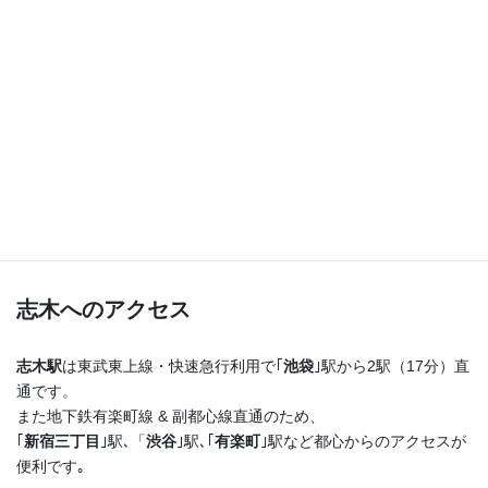
つまり！
志木駅を出たらまっすぐ進むだけ♪
横断歩道を渡ってすぐ右手の４階建てのビルの最上階
です！
志木へのアクセス
志木駅
は東武東上線・快速急行利用で｢
池袋
｣駅から2駅（17分）直
通です。
また地下鉄有楽町線 & 副都心線直通のため、
｢
新宿三丁目
｣駅､「
渋谷
｣駅､｢
有楽町
｣駅など都心からのアクセスが
便利です｡