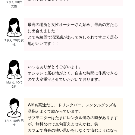
Yさん 50代
女性
最高の場所と女性オーナーさん始め、最高の方たち
に出会えました！
とても綺麗で清潔感があっておしゃれですごく居心
Tさん 20代 女
地がいいです！！
性
いつもありがとうございます。
オシャレで居心地がよく、自由な時間に作業できる
ので大変重宝させていただいております。
Mさん 40代
女性
Wifiも高速だし、ドリンクバー、レンタルグッズも
品揃えよくて助かっています。
サブモニターはたまにレンタル済みの時があります
Tさん 40代 男
が、無料なので文句言えませんかね。笑
性
カフェで肩身の狭い思いをしなくて済むようになっ