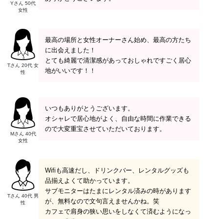
Yさん 50代
女性
最高の場所と女性オーナーさん始め、最高の方たち
に出会えました！
とても綺麗で清潔感があっておしゃれですごく居心
Tさん 20代 女
地がいいです！！
性
いつもありがとうございます。
オシャレで居心地がよく、自由な時間に作業できる
ので大変重宝させていただいております。
Mさん 40代
女性
Wifiも高速だし、ドリンクバー、レンタルグッズも
品揃えよくて助かっています。
サブモニターはたまにレンタル済みの時があります
Tさん 40代 男
が、無料なので文句言えませんかね。笑
性
カフェで肩身の狭い思いをしなくて済むようになっ