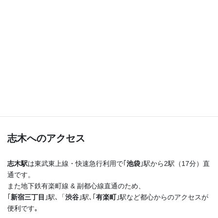
つまり！
志木駅を出たらまっすぐ進むだけ♪
横断歩道を渡ってすぐ右手の４階建てのビルの最上階
です！
志木へのアクセス
志木駅
は東武東上線・快速急行利用で｢
池袋
｣駅から2駅（17分）直
通です。
また地下鉄有楽町線 & 副都心線直通のため、
｢
新宿三丁目
｣駅､「
渋谷
｣駅､｢
有楽町
｣駅など都心からのアクセスが
便利です｡