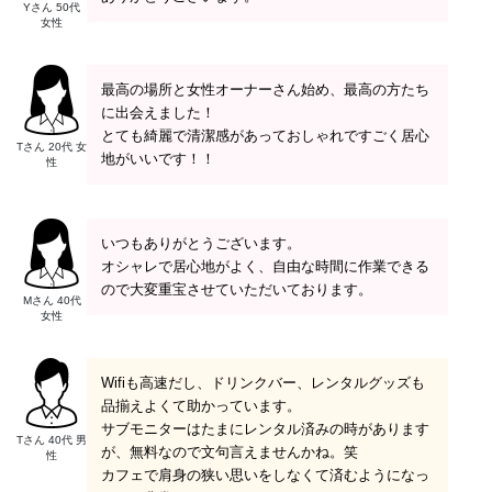
Yさん 50代
女性
最高の場所と女性オーナーさん始め、最高の方たち
に出会えました！
とても綺麗で清潔感があっておしゃれですごく居心
Tさん 20代 女
地がいいです！！
性
いつもありがとうございます。
オシャレで居心地がよく、自由な時間に作業できる
ので大変重宝させていただいております。
Mさん 40代
女性
Wifiも高速だし、ドリンクバー、レンタルグッズも
品揃えよくて助かっています。
サブモニターはたまにレンタル済みの時があります
Tさん 40代 男
が、無料なので文句言えませんかね。笑
性
カフェで肩身の狭い思いをしなくて済むようになっ