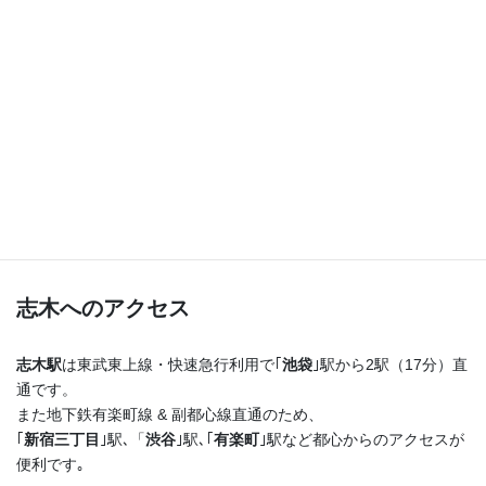
つまり！
志木駅を出たらまっすぐ進むだけ♪
横断歩道を渡ってすぐ右手の４階建てのビルの最上階
です！
志木へのアクセス
志木駅
は東武東上線・快速急行利用で｢
池袋
｣駅から2駅（17分）直
通です。
また地下鉄有楽町線 & 副都心線直通のため、
｢
新宿三丁目
｣駅､「
渋谷
｣駅､｢
有楽町
｣駅など都心からのアクセスが
便利です｡