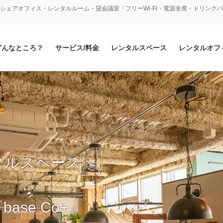
シェアオフィス・レンタルルーム・貸会議室「フリーWi-Fi・電源全席・ドリンク
どんなところ？
サービス/料金
レンタルスペース
レンタルオフ
タルスペース
se Co+』