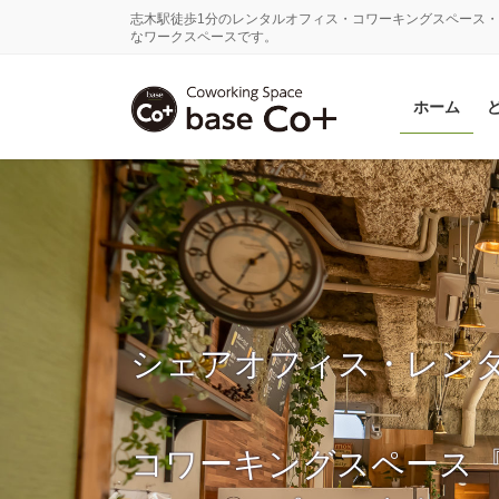
コ
ナ
志木駅徒歩1分のレンタルオフィス・コワーキングスペース・
ン
ビ
なワークスペースです。
テ
ゲ
ン
ー
ホーム
ツ
シ
に
ョ
移
ン
動
に
移
動
シェアオフィス・レン
コワーキングスペース『ba