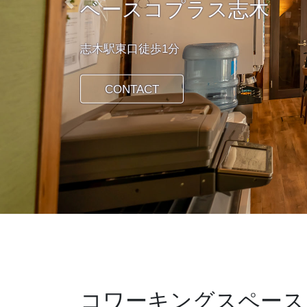
ベースコプラス志木
Previous
志木駅東口徒歩1分
CONTACT
コワーキングスペース