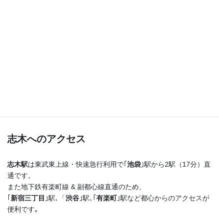
つまり！
志木駅を出たらまっすぐ進むだけ♪
横断歩道を渡ってすぐ右手の４階建てのビルの最上階
です！
志木へのアクセス
志木駅
は東武東上線・快速急行利用で｢
池袋
｣駅から2駅（17分）直
通です。
また地下鉄有楽町線 & 副都心線直通のため、
｢
新宿三丁目
｣駅､「
渋谷
｣駅､｢
有楽町
｣駅など都心からのアクセスが
便利です｡