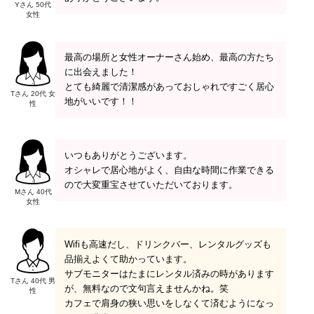
Yさん 50代
女性
最高の場所と女性オーナーさん始め、最高の方たち
に出会えました！
とても綺麗で清潔感があっておしゃれですごく居心
Tさん 20代 女
地がいいです！！
性
いつもありがとうございます。
オシャレで居心地がよく、自由な時間に作業できる
ので大変重宝させていただいております。
Mさん 40代
女性
Wifiも高速だし、ドリンクバー、レンタルグッズも
品揃えよくて助かっています。
サブモニターはたまにレンタル済みの時があります
Tさん 40代 男
が、無料なので文句言えませんかね。笑
性
カフェで肩身の狭い思いをしなくて済むようになっ