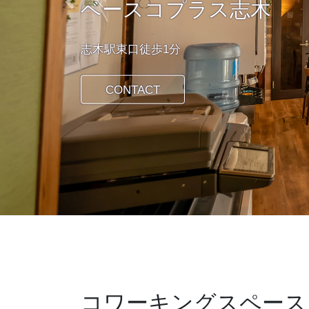
ベースコプラス志木
Previous
志木駅東口徒歩1分
CONTACT
コワーキングスペース