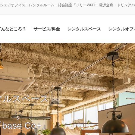
シェアオフィス・レンタルルーム・貸会議室「フリーWi-Fi・電源全席・ドリンク
どんなところ？
サービス/料金
レンタルスペース
レンタルオフ
タルスペース
se Co+』