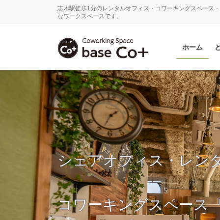
コ
ナ
志木駅徒歩1分のレンタルオフィス・コワーキングスペース・
ン
ビ
なワークスペースです。
テ
ゲ
ン
ー
ホーム
ツ
シ
に
ョ
移
ン
動
に
移
動
シェアオフィス・レン
コワーキングスペース『ba