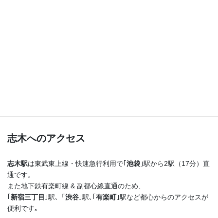
つまり！
志木駅を出たらまっすぐ進むだけ♪
横断歩道を渡ってすぐ右手の４階建てのビルの最上階
です！
志木へのアクセス
志木駅
は東武東上線・快速急行利用で｢
池袋
｣駅から2駅（17分）直
通です。
また地下鉄有楽町線 & 副都心線直通のため、
｢
新宿三丁目
｣駅､「
渋谷
｣駅､｢
有楽町
｣駅など都心からのアクセスが
便利です｡