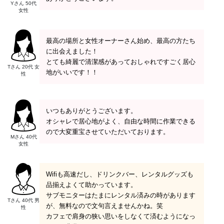
Yさん 50代
女性
最高の場所と女性オーナーさん始め、最高の方たち
に出会えました！
とても綺麗で清潔感があっておしゃれですごく居心
Tさん 20代 女
地がいいです！！
性
いつもありがとうございます。
オシャレで居心地がよく、自由な時間に作業できる
ので大変重宝させていただいております。
Mさん 40代
女性
Wifiも高速だし、ドリンクバー、レンタルグッズも
品揃えよくて助かっています。
サブモニターはたまにレンタル済みの時があります
Tさん 40代 男
が、無料なので文句言えませんかね。笑
性
カフェで肩身の狭い思いをしなくて済むようになっ